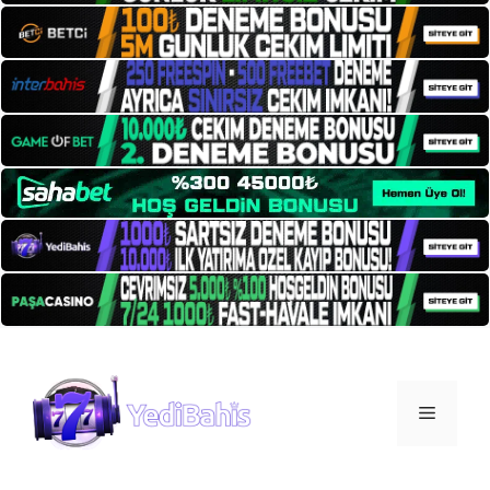
İçeriğe
atla
Menü