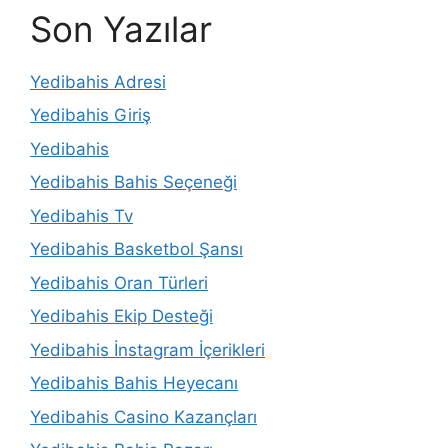
Son Yazılar
Yedibahis Adresi
Yedibahis Giriş
Yedibahis
Yedibahis Bahis Seçeneği
Yedibahis Tv
Yedibahis Basketbol Şansı
Yedibahis Oran Türleri
Yedibahis Ekip Desteği
Yedibahis İnstagram İçerikleri
Yedibahis Bahis Heyecanı
Yedibahis Casino Kazançları