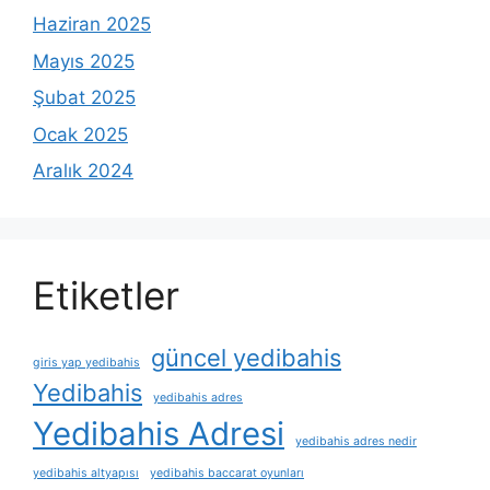
Haziran 2025
Mayıs 2025
Şubat 2025
Ocak 2025
Aralık 2024
Etiketler
güncel yedibahis
giris yap yedibahis
Yedibahis
yedibahis adres
Yedibahis Adresi
yedibahis adres nedir
yedibahis altyapısı
yedibahis baccarat oyunları