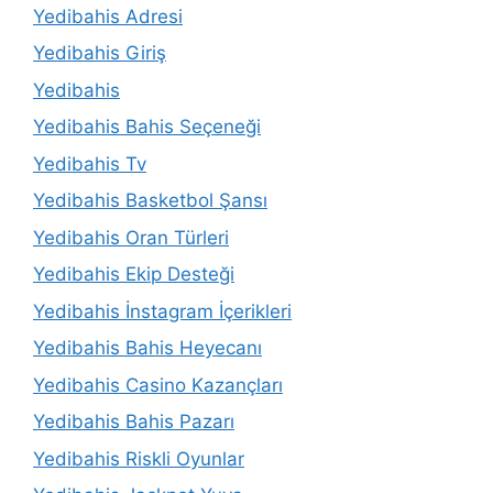
Yedibahis Adresi
Yedibahis Giriş
Yedibahis
Yedibahis Bahis Seçeneği
Yedibahis Tv
Yedibahis Basketbol Şansı
Yedibahis Oran Türleri
Yedibahis Ekip Desteği
Yedibahis İnstagram İçerikleri
Yedibahis Bahis Heyecanı
Yedibahis Casino Kazançları
Yedibahis Bahis Pazarı
Yedibahis Riskli Oyunlar