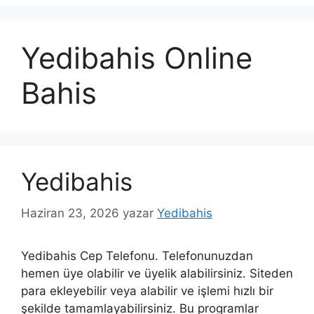
Yedibahis Online
Bahis
Yedibahis
Haziran 23, 2026
yazar
Yedibahis
Yedibahis Cep Telefonu. Telefonunuzdan
hemen üye olabilir ve üyelik alabilirsiniz. Siteden
para ekleyebilir veya alabilir ve işlemi hızlı bir
şekilde tamamlayabilirsiniz. Bu programlar