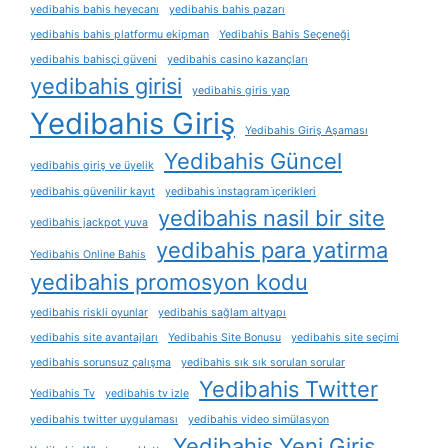
yedibahis bahis heyecanı
yedibahis bahis pazarı
yedibahis bahis platformu ekipman
Yedibahis Bahis Seçeneği
yedibahis bahisçi güveni
yedibahis casino kazançları
yedibahis girisi
yedibahis giris yap
Yedibahis Giriş
Yedibahis Giriş Aşaması
Yedibahis Güncel
yedibahis giriş ve üyelik
yedibahis güvenilir kayıt
yedibahis i̇nstagram i̇çerikleri
yedibahis nasil bir site
yedibahis jackpot yuva
yedibahis para yatirma
Yedibahis Online Bahis
yedibahis promosyon kodu
yedibahis riskli oyunlar
yedibahis sağlam altyapı
yedibahis site avantajları
Yedibahis Site Bonusu
yedibahis site seçimi
yedibahis sorunsuz çalışma
yedibahis sık sık sorulan sorular
Yedibahis Twitter
Yedibahis Tv
yedibahis tv izle
yedibahis twitter uygulaması
yedibahis video simülasyon
Yedibahis Yeni Giriş