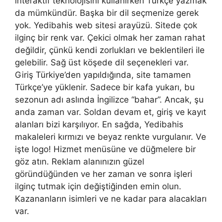
interaktif teknolojisini kullanırken Türkçe yazmak
da mümkündür. Başka bir dil seçmenize gerek
yok. Yedibahis web sitesi arayüzü. Sitede çok
ilginç bir renk var. Çekici olmak her zaman rahat
değildir, çünkü kendi zorlukları ve beklentileri ile
gelebilir. Sağ üst köşede dil seçenekleri var.
Giriş Türkiye’den yapıldığında, site tamamen
Türkçe’ye yüklenir. Sadece bir kafa yukarı, bu
sezonun adı aslında İngilizce “bahar”. Ancak, şu
anda zaman var. Soldan devam et, giriş ve kayıt
alanları bizi karşılıyor. En sağda, Yedibahis
makaleleri kırmızı ve beyaz renkte vurgulanır. Ve
işte logo! Hizmet menüsüne ve düğmelere bir
göz atın. Reklam alanınızın güzel
göründüğünden ve her zaman ve sonra işleri
ilginç tutmak için değiştiğinden emin olun.
Kazananların isimleri ve ne kadar para alacakları
var.