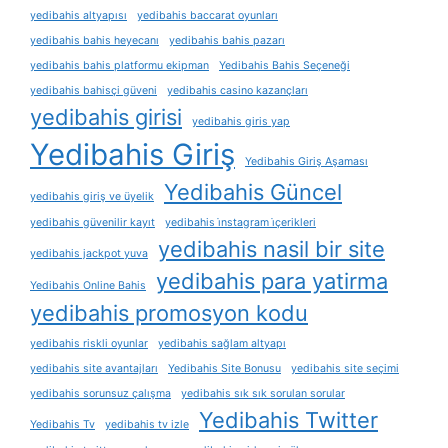
yedibahis altyapısı
yedibahis baccarat oyunları
yedibahis bahis heyecanı
yedibahis bahis pazarı
yedibahis bahis platformu ekipman
Yedibahis Bahis Seçeneği
yedibahis bahisçi güveni
yedibahis casino kazançları
yedibahis girisi
yedibahis giris yap
Yedibahis Giriş
Yedibahis Giriş Aşaması
Yedibahis Güncel
yedibahis giriş ve üyelik
yedibahis güvenilir kayıt
yedibahis i̇nstagram i̇çerikleri
yedibahis nasil bir site
yedibahis jackpot yuva
yedibahis para yatirma
Yedibahis Online Bahis
yedibahis promosyon kodu
yedibahis riskli oyunlar
yedibahis sağlam altyapı
yedibahis site avantajları
Yedibahis Site Bonusu
yedibahis site seçimi
yedibahis sorunsuz çalışma
yedibahis sık sık sorulan sorular
Yedibahis Twitter
Yedibahis Tv
yedibahis tv izle