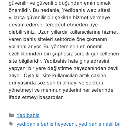
güvenilir ve güvenli olduğundan emin olmak
önemlidir. Bu nedenle, Yedibahis web sitesi
yıllarca güvenilir bir şekilde hizmet vermeye
devam ederse, tereddüt etmeden üye
olabilirsiniz. Uzun yıllardır kullanıcılarına hizmet
veren bahis siteleri sektörde öne çıkmanın
yollarını arıyor. Bu yöntemlerin en önemli
özelliklerinden biri şüphesiz sürekli güncellenen
site bilgileridir. Yedibahis hala giriş adresini
yepyeni bir yere değiştirme heyecanından zevk
alıyor. Öyle ki, site kullanıcıları artık casino
dünyasında söz sahibi olmayı ve sektörü
yönetmeyi ve memnuniyetlerini her seferinde
ifade etmeyi başardılar.
Kategoriler
Yedibahis
Etiketler
yedibahis bahis heyecanı
,
yedibahis nasil bir