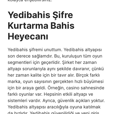
Yedibahis Şifre
Kurtarma Bahis
Heyecanı
Yedibahis şifremi unuttum. Yedibahis altyapısı
son derece sağlamdır. Bu, kuruluşun tüm oyun
segmentleri için geçerlidir. Şirket her zaman
altyapı sorunlarıyla aynı şekilde davranır, çünkü
her zaman kalite için bir tavır alır. Birçok farklı
marka, oyun sayısının gerçekten hızlı büyümesi
için bir araya geldi. Örneğin, casino sahnesinde
farklı oyunlar var. Hepsinin etkili altyapı ve
sistemleri vardır. Ayrıca, güvenlik açıkları yoktur.
Yedibahis altyapısı aracılığıyla oyuna katılmak
da hızlıdır. Yedibahis güvenilirliği ve yeni giriş