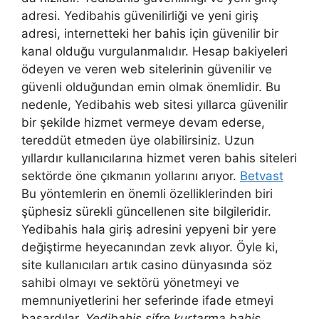
adresi. Yedibahis güvenilirliği ve yeni giriş
adresi, internetteki her bahis için güvenilir bir
kanal olduğu vurgulanmalıdır. Hesap bakiyeleri
ödeyen ve veren web sitelerinin güvenilir ve
güvenli olduğundan emin olmak önemlidir. Bu
nedenle, Yedibahis web sitesi yıllarca güvenilir
bir şekilde hizmet vermeye devam ederse,
tereddüt etmeden üye olabilirsiniz. Uzun
yıllardır kullanıcılarına hizmet veren bahis siteleri
sektörde öne çıkmanın yollarını arıyor.
Betvast
Bu yöntemlerin en önemli özelliklerinden biri
şüphesiz sürekli güncellenen site bilgileridir.
Yedibahis hala giriş adresini yepyeni bir yere
değiştirme heyecanından zevk alıyor. Öyle ki,
site kullanıcıları artık casino dünyasında söz
sahibi olmayı ve sektörü yönetmeyi ve
memnuniyetlerini her seferinde ifade etmeyi
başardılar.
Yedibahis şifre kurtarma bahis