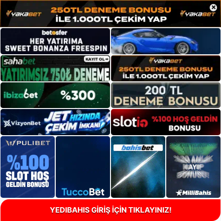
×
YEDIBAHIS GİRİŞ İÇİN TIKLAYINIZ!