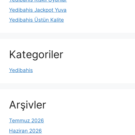
Yedibahis Jackpot Yuva
Yedibahis Üstün Kalite
Kategoriler
Yedibahis
Arşivler
Temmuz 2026
Haziran 2026