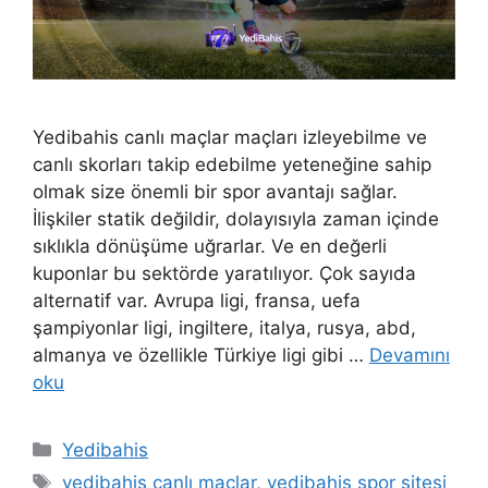
Yedibahis canlı maçlar maçları izleyebilme ve
canlı skorları takip edebilme yeteneğine sahip
olmak size önemli bir spor avantajı sağlar.
İlişkiler statik değildir, dolayısıyla zaman içinde
sıklıkla dönüşüme uğrarlar. Ve en değerli
kuponlar bu sektörde yaratılıyor. Çok sayıda
alternatif var. Avrupa ligi, fransa, uefa
şampiyonlar ligi, ingiltere, italya, rusya, abd,
almanya ve özellikle Türkiye ligi gibi …
Devamını
oku
Kategoriler
Yedibahis
Etiketler
yedibahis canlı maçlar
,
yedibahis spor sitesi