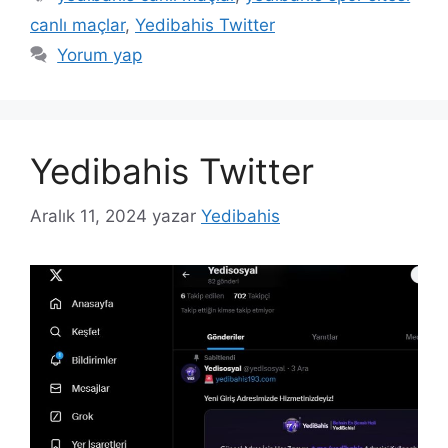
canlı maçlar
,
Yedibahis Twitter
Yorum yap
Yedibahis Twitter
Aralık 11, 2024
yazar
Yedibahis