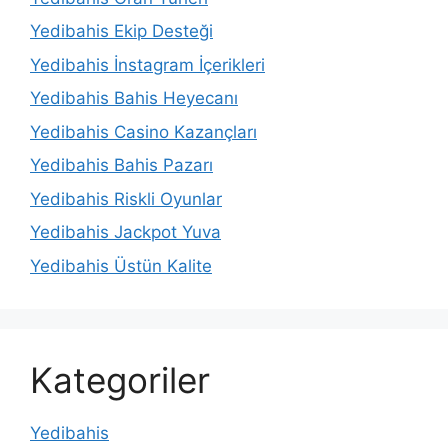
Yedibahis Ekip Desteği
Yedibahis İnstagram İçerikleri
Yedibahis Bahis Heyecanı
Yedibahis Casino Kazançları
Yedibahis Bahis Pazarı
Yedibahis Riskli Oyunlar
Yedibahis Jackpot Yuva
Yedibahis Üstün Kalite
Kategoriler
Yedibahis