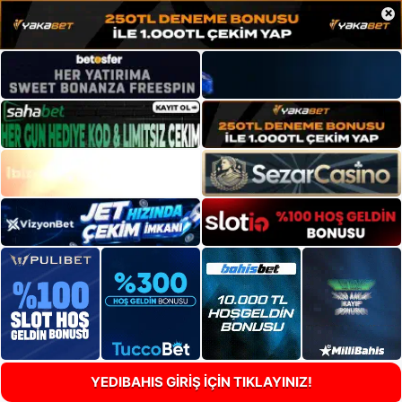
×
YEDIBAHIS GİRİŞ İÇİN TIKLAYINIZ!