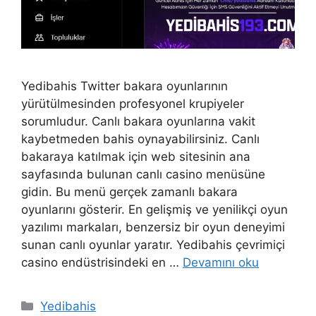
Yedibahis Twitter bakara oyunlarının
yürütülmesinden profesyonel krupiyeler
sorumludur. Canlı bakara oyunlarına vakit
kaybetmeden bahis oynayabilirsiniz. Canlı
bakaraya katılmak için web sitesinin ana
sayfasında bulunan canlı casino menüsüne
gidin. Bu menü gerçek zamanlı bakara
oyunlarını gösterir. En gelişmiş ve yenilikçi oyun
yazılımı markaları, benzersiz bir oyun deneyimi
sunan canlı oyunlar yaratır. Yedibahis çevrimiçi
casino endüstrisindeki en …
Devamını oku
Kategoriler
Yedibahis