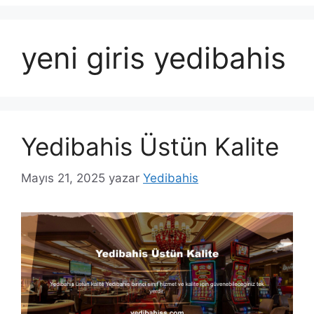
yeni giris yedibahis
Yedibahis Üstün Kalite
Mayıs 21, 2025
yazar
Yedibahis