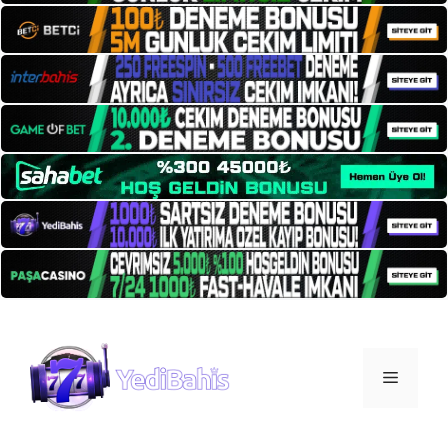
İçeriğe
atla
Menü