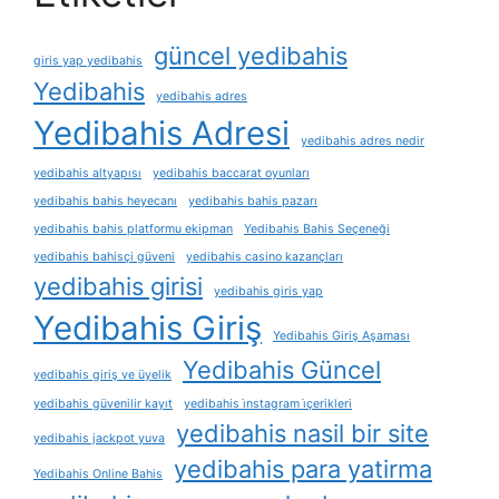
güncel yedibahis
giris yap yedibahis
Yedibahis
yedibahis adres
Yedibahis Adresi
yedibahis adres nedir
yedibahis altyapısı
yedibahis baccarat oyunları
yedibahis bahis heyecanı
yedibahis bahis pazarı
yedibahis bahis platformu ekipman
Yedibahis Bahis Seçeneği
yedibahis bahisçi güveni
yedibahis casino kazançları
yedibahis girisi
yedibahis giris yap
Yedibahis Giriş
Yedibahis Giriş Aşaması
Yedibahis Güncel
yedibahis giriş ve üyelik
yedibahis güvenilir kayıt
yedibahis i̇nstagram i̇çerikleri
yedibahis nasil bir site
yedibahis jackpot yuva
yedibahis para yatirma
Yedibahis Online Bahis