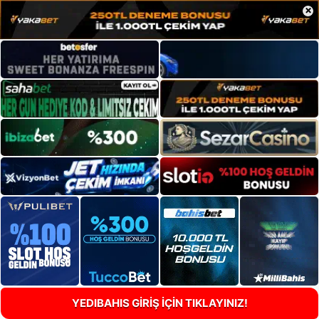
×
YEDIBAHIS GİRİŞ İÇİN TIKLAYINIZ!