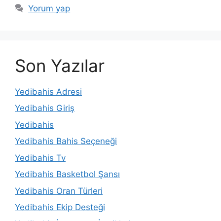
Yorum yap
Son Yazılar
Yedibahis Adresi
Yedibahis Giriş
Yedibahis
Yedibahis Bahis Seçeneği
Yedibahis Tv
Yedibahis Basketbol Şansı
Yedibahis Oran Türleri
Yedibahis Ekip Desteği