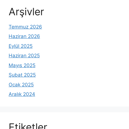
Arşivler
Temmuz 2026
Haziran 2026
Eylül 2025
Haziran 2025
Mayıs 2025
Şubat 2025
Ocak 2025
Aralık 2024
Etiketler