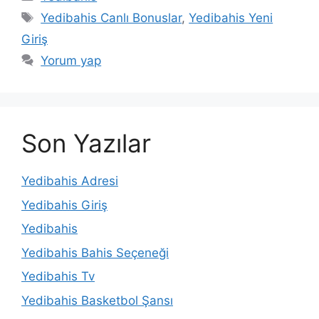
Etiketler
Yedibahis Canlı Bonuslar
,
Yedibahis Yeni
Giriş
Yorum yap
Son Yazılar
Yedibahis Adresi
Yedibahis Giriş
Yedibahis
Yedibahis Bahis Seçeneği
Yedibahis Tv
Yedibahis Basketbol Şansı