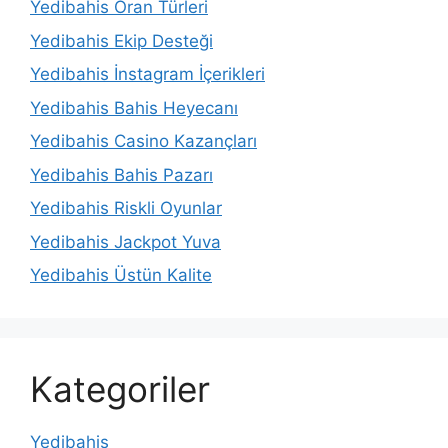
Yedibahis Oran Türleri
Yedibahis Ekip Desteği
Yedibahis İnstagram İçerikleri
Yedibahis Bahis Heyecanı
Yedibahis Casino Kazançları
Yedibahis Bahis Pazarı
Yedibahis Riskli Oyunlar
Yedibahis Jackpot Yuva
Yedibahis Üstün Kalite
Kategoriler
Yedibahis