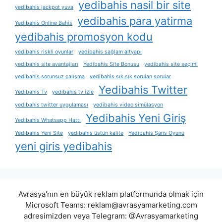
yedibahis nasil bir site
yedibahis jackpot yuva
yedibahis para yatirma
Yedibahis Online Bahis
yedibahis promosyon kodu
yedibahis riskli oyunlar
yedibahis sağlam altyapı
yedibahis site avantajları
Yedibahis Site Bonusu
yedibahis site seçimi
yedibahis sorunsuz çalışma
yedibahis sık sık sorulan sorular
Yedibahis Twitter
Yedibahis Tv
yedibahis tv izle
yedibahis twitter uygulaması
yedibahis video simülasyon
Yedibahis Yeni Giriş
Yedibahis Whatsapp Hattı
Yedibahis Yeni Site
yedibahis üstün kalite
Yedibahis Şans Oyunu
yeni giris yedibahis
Avrasya'nın en büyük reklam platformunda olmak için
Microsoft Teams:
reklam@avrasyamarketing.com
adresimizden veya Telegram: @Avrasyamarketing