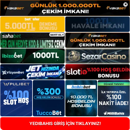
×
YEDIBAHIS GİRİŞ İÇİN TIKLAYINIZ!