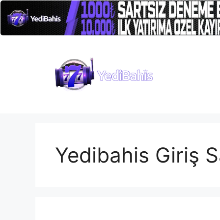
İçeriğe
atla
Yedibahis Giriş S