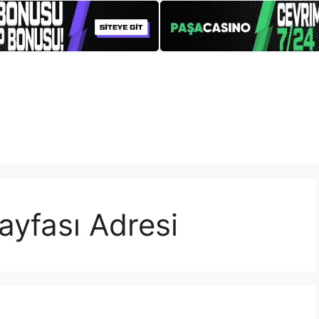
ayfası Adresi