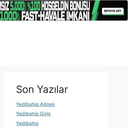
Son Yazılar
Yedibahis Adresi
Yedibahis Giriş
Yedibahis