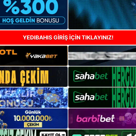
YEDIBAHIS GİRİŞ İÇİN TIKLAYINIZ!