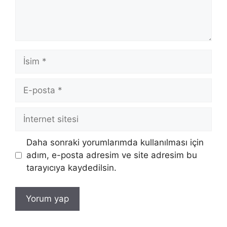
İsim
E-
posta
İnternet
sitesi
Daha sonraki yorumlarımda kullanılması için
adım, e-posta adresim ve site adresim bu
tarayıcıya kaydedilsin.