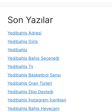
Son Yazılar
Yedibahis Adresi
Yedibahis Giriş
Yedibahis
Yedibahis Bahis Seçeneği
Yedibahis Tv
Yedibahis Basketbol Şansı
Yedibahis Oran Türleri
Yedibahis Ekip Desteği
Yedibahis İnstagram İçerikleri
Yedibahis Bahis Heyecanı