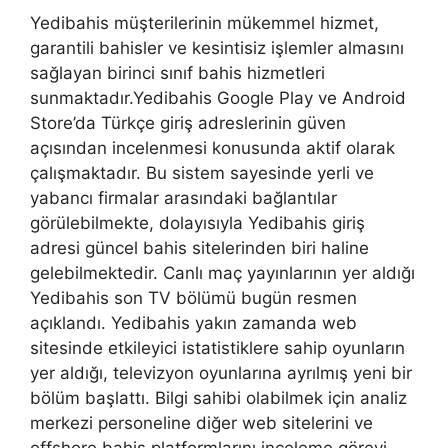
Yedibahis müşterilerinin mükemmel hizmet,
garantili bahisler ve kesintisiz işlemler almasını
sağlayan birinci sınıf bahis hizmetleri
sunmaktadır.Yedibahis Google Play ve Android
Store’da Türkçe giriş adreslerinin güven
açısından incelenmesi konusunda aktif olarak
çalışmaktadır. Bu sistem sayesinde yerli ve
yabancı firmalar arasındaki bağlantılar
görülebilmekte, dolayısıyla Yedibahis giriş
adresi güncel bahis sitelerinden biri haline
gelebilmektedir. Canlı maç yayınlarının yer aldığı
Yedibahis son TV bölümü bugün resmen
açıklandı. Yedibahis yakın zamanda web
sitesinde etkileyici istatistiklere sahip oyunların
yer aldığı, televizyon oyunlarına ayrılmış yeni bir
bölüm başlattı. Bilgi sahibi olabilmek için analiz
merkezi personeline diğer web sitelerini ve