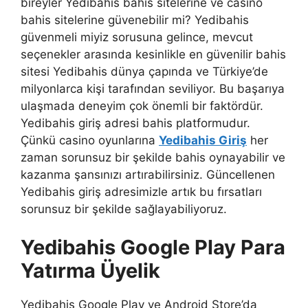
bireyler Yedibahis bahis sitelerine ve casino
bahis sitelerine güvenebilir mi? Yedibahis
güvenmeli miyiz sorusuna gelince, mevcut
seçenekler arasında kesinlikle en güvenilir bahis
sitesi Yedibahis dünya çapında ve Türkiye’de
milyonlarca kişi tarafından seviliyor. Bu başarıya
ulaşmada deneyim çok önemli bir faktördür.
Yedibahis giriş adresi bahis platformudur.
Çünkü casino oyunlarına
Yedibahis Giriş
her
zaman sorunsuz bir şekilde bahis oynayabilir ve
kazanma şansınızı artırabilirsiniz. Güncellenen
Yedibahis giriş adresimizle artık bu fırsatları
sorunsuz bir şekilde sağlayabiliyoruz.
Yedibahis Google Play Para
Yatırma Üyelik
Yedibahis Google Play ve Android Store’da