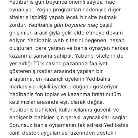
Yedibahis gün boyunca önemli sayıda maç
oynanıyor. Yoğun programları nedeniyle diğer
sitelerle işbirliği yapabilecek bir site bulmak
zordur.
Yedibahis gün boyunca maç
çeşitli
girişimleri aracılığıyla gelir elde etmeye devam
ediyor. Yedibahis web sitesini beğenen, hesap
oluşturan, para yatıran ve bahis oynayan herkes
kazanma şansına sahiptir. Yabancı sitelerin de
yer aldığı Türk casino pazarında faaliyet
gösteren şirketler arasında yapılan bir
araştırma, en kazançlı üyelerin Yedibahis
markasıyla ilişkili üyeler olduğunu gösteriyor.
Yedibahis fon toplar ve kazanma fırsatını tüm
katılımcılar arasında eşit olarak dağıtır.
Yedibahis bahisleri, kullanıcılarına güvenli ve
endişesiz bahisler için gerekli ayrıcalıkları sağlar.
Sorunsuz bahis oynamanın tek adresi Yedibahis
canlı destek uygulaması üzerinden destekli