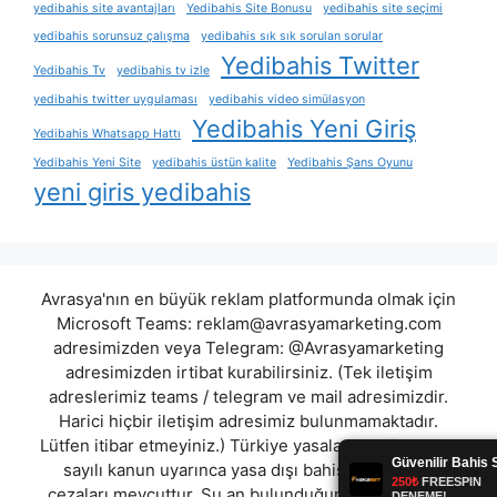
yedibahis site avantajları
Yedibahis Site Bonusu
yedibahis site seçimi
yedibahis sorunsuz çalışma
yedibahis sık sık sorulan sorular
Yedibahis Twitter
Yedibahis Tv
yedibahis tv izle
yedibahis twitter uygulaması
yedibahis video simülasyon
Yedibahis Yeni Giriş
Yedibahis Whatsapp Hattı
Yedibahis Yeni Site
yedibahis üstün kalite
Yedibahis Şans Oyunu
yeni giris yedibahis
Avrasya'nın en büyük reklam platformunda olmak için
Microsoft Teams:
reklam@avrasyamarketing.com
adresimizden veya Telegram: @Avrasyamarketing
adresimizden irtibat kurabilirsiniz. (Tek iletişim
adreslerimiz teams / telegram ve mail adresimizdir.
Harici hiçbir iletişim adresimiz bulunmamaktadır.
Lütfen itibar etmeyiniz.) Türkiye yasalarına göre 7258
sayılı kanun uyarınca yasa dışı bahis oynamanın
cezaları mevcuttur. Şu an bulunduğunuz site hiç bir