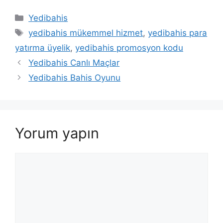
Kategoriler
Yedibahis
Etiketler
yedibahis mükemmel hizmet
,
yedibahis para
yatırma üyelik
,
yedibahis promosyon kodu
Yedibahis Canlı Maçlar
Yedibahis Bahis Oyunu
Yorum yapın
Yorum