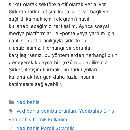
şirket olarak sektöre aktif olarak yer alıyor.
Şirketin farklı iletişim kanallarını ve bağlı ve
sağlıklı kalmak için Telegram’ı nasıl
kullanabileceğimizi tartışalım. Ayrıca sosyal
medya platformları, e -posta veya yardım için
canlı sohbet aracılığıyla şirkete de
ulaşabilirsiniz. Herhangi bir sorunla
karşılaşırsanız, bu yöntemlerden herhangi birini
deneyerek kolayca bir çözüm bulabilirsiniz.
Şirket, iletişim kurmak için farklı yolları
kullanarak her gün daha fazla insanın
katılmasını sağlayabilir.
Kategoriler
Yedibahis
Etiketler
yedibahis bomba oranları
,
Yedibahis Giriş
,
yedibahis teknik kullanım
Yedibahis Paroli Stratejisi