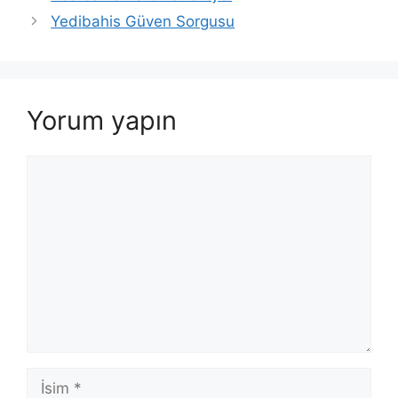
Yedibahis Güven Sorgusu
Yorum yapın
Yorum
İsim