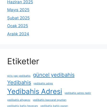
Haziran 2025
Mayıs 2025
Şubat 2025
Ocak 2025
Aralık 2024
Etiketler
güncel yedibahis
giris yap yedibahis
Yedibahis
yedibahis adres
Yedibahis Adresi
yedibahis adres nedir
yedibahis altyapısı
yedibahis baccarat oyunları
yedibahis bahis heyecanı
yedibahis bahis pazarı