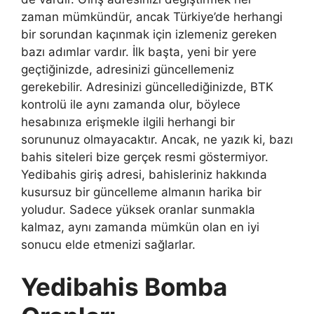
zaman mümkündür, ancak Türkiye’de herhangi
bir sorundan kaçınmak için izlemeniz gereken
bazı adımlar vardır. İlk başta, yeni bir yere
geçtiğinizde, adresinizi güncellemeniz
gerekebilir. Adresinizi güncellediğinizde, BTK
kontrolü ile aynı zamanda olur, böylece
hesabınıza erişmekle ilgili herhangi bir
sorununuz olmayacaktır. Ancak, ne yazık ki, bazı
bahis siteleri bize gerçek resmi göstermiyor.
Yedibahis giriş adresi, bahisleriniz hakkında
kusursuz bir güncelleme almanın harika bir
yoludur. Sadece yüksek oranlar sunmakla
kalmaz, aynı zamanda mümkün olan en iyi
sonucu elde etmenizi sağlarlar.
Yedibahis Bomba