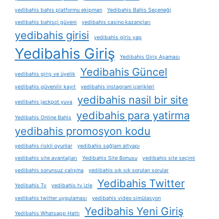
yedibahis bahis platformu ekipman
Yedibahis Bahis Seçeneği
yedibahis bahisçi güveni
yedibahis casino kazançları
yedibahis girisi
yedibahis giris yap
Yedibahis Giriş
Yedibahis Giriş Aşaması
Yedibahis Güncel
yedibahis giriş ve üyelik
yedibahis güvenilir kayıt
yedibahis i̇nstagram i̇çerikleri
yedibahis nasil bir site
yedibahis jackpot yuva
yedibahis para yatirma
Yedibahis Online Bahis
yedibahis promosyon kodu
yedibahis riskli oyunlar
yedibahis sağlam altyapı
yedibahis site avantajları
Yedibahis Site Bonusu
yedibahis site seçimi
yedibahis sorunsuz çalışma
yedibahis sık sık sorulan sorular
Yedibahis Twitter
Yedibahis Tv
yedibahis tv izle
yedibahis twitter uygulaması
yedibahis video simülasyon
Yedibahis Yeni Giriş
Yedibahis Whatsapp Hattı