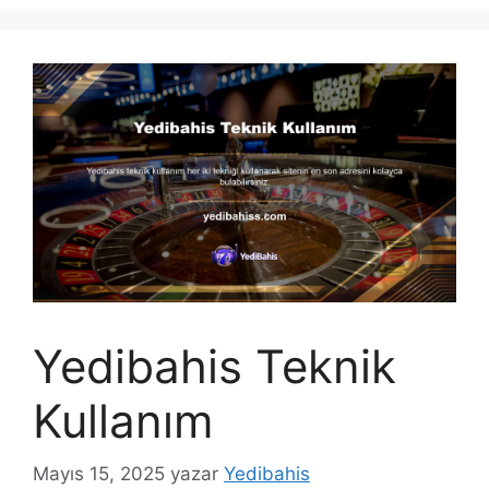
Yedibahis Teknik
Kullanım
Mayıs 15, 2025
yazar
Yedibahis