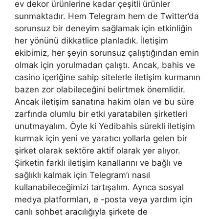
ev dekor ürünlerine kadar çeşitli ürünler
sunmaktadır. Hem Telegram hem de Twitter’da
sorunsuz bir deneyim sağlamak için etkinliğin
her yönünü dikkatlice planladık. İletişim
ekibimiz, her şeyin sorunsuz çalıştığından emin
olmak için yorulmadan çalıştı. Ancak, bahis ve
casino içeriğine sahip sitelerle iletişim kurmanın
bazen zor olabileceğini belirtmek önemlidir.
Ancak iletişim sanatına hakim olan ve bu süre
zarfında olumlu bir etki yaratabilen şirketleri
unutmayalım. Öyle ki Yedibahis sürekli iletişim
kurmak için yeni ve yaratıcı yollarla gelen bir
şirket olarak sektöre aktif olarak yer alıyor.
Şirketin farklı iletişim kanallarını ve bağlı ve
sağlıklı kalmak için Telegram’ı nasıl
kullanabileceğimizi tartışalım. Ayrıca sosyal
medya platformları, e -posta veya yardım için
canlı sohbet aracılığıyla şirkete de