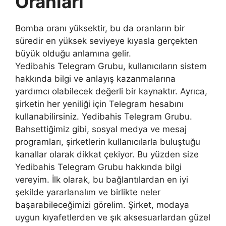
Oranları
Bomba oranı yüksektir, bu da oranların bir
süredir en yüksek seviyeye kıyasla gerçekten
büyük olduğu anlamına gelir.
Yedibahis Telegram Grubu, kullanıcıların sistem
hakkında bilgi ve anlayış kazanmalarına
yardımcı olabilecek değerli bir kaynaktır. Ayrıca,
şirketin her yeniliği için Telegram hesabını
kullanabilirsiniz. Yedibahis Telegram Grubu.
Bahsettiğimiz gibi, sosyal medya ve mesaj
programları, şirketlerin kullanıcılarla buluştuğu
kanallar olarak dikkat çekiyor. Bu yüzden size
Yedibahis Telegram Grubu hakkında bilgi
vereyim. İlk olarak, bu bağlantılardan en iyi
şekilde yararlanalım ve birlikte neler
başarabileceğimizi görelim. Şirket, modaya
uygun kıyafetlerden ve şık aksesuarlardan güzel